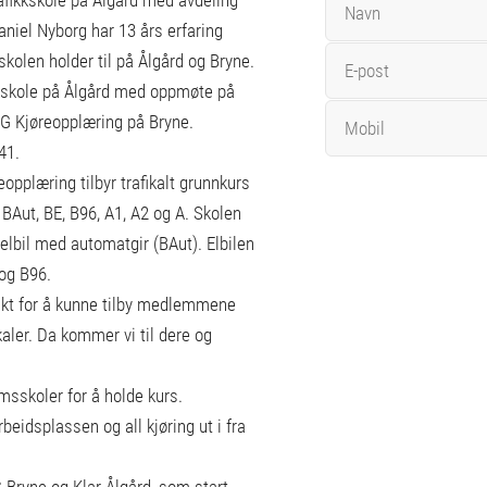
niel Nyborg har 13 års erfaring
skolen holder til på Ålgård og Bryne.
ikkskole på Ålgård med oppmøte på
G Kjøreopplæring på Bryne.
41.
opplæring tilbyr trafikalt grunnkurs
 BAut, BE, B96, A1, A2 og A. Skolen
 elbil med automatgir (BAut). Elbilen
og B96.
ntakt for å kunne tilby medlemmene
kaler. Da kommer vi til dere og
sskoler for å holde kurs.
arbeidsplassen og all kjøring ut i fra
 Bryne og Klar Ålgård, som start