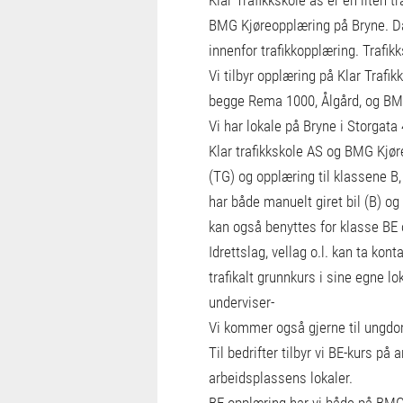
BMG Kjøreopplæring på Bryne. Da
innenfor trafikkopplæring. Trafikk
Vi tilbyr opplæring på Klar Traf
begge Rema 1000, Ålgård, og BM
Vi har lokale på Bryne i Storgata 
Klar trafikkskole AS og BMG Kjøre
(TG) og opplæring til klassene B,
har både manuelt giret bil (B) og
kan også benyttes for klasse BE 
Idrettslag, vellag o.l. kan ta ko
trafikalt grunnkurs i sine egne lo
underviser-
Vi kommer også gjerne til ungdom
Til bedrifter tilbyr vi BE-kurs på 
arbeidsplassens lokaler.
BE opplæring har vi både på BMG