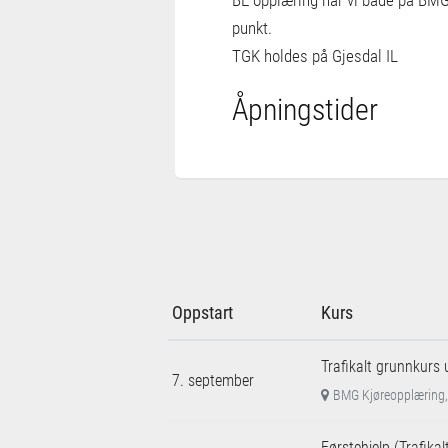
punkt.
TGK holdes på Gjesdal IL
Åpningstider
Oppstart
Kurs
Trafikalt grunnkurs 
7. september
BMG Kjøreopplæring,
Førstehjelp (Trafika