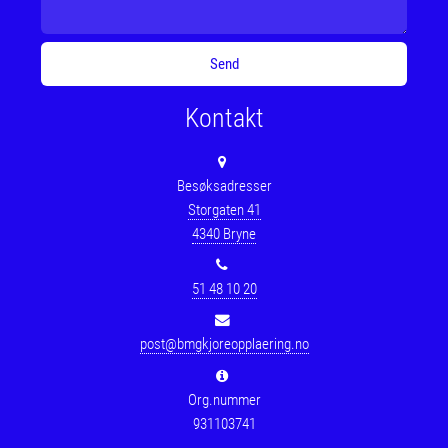
Kontakt
Besøksadresser
Storgaten 41
4340 Bryne
51 48 10 20
post@bmgkjoreopplaering.no
Org.nummer
931103741