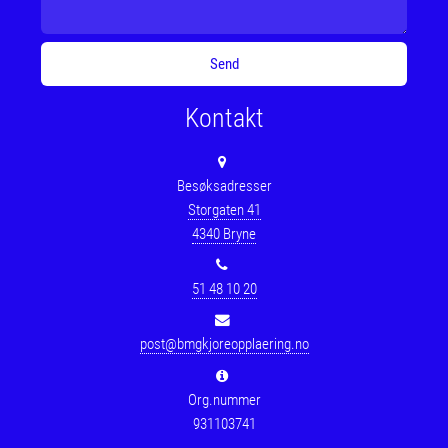
Kontakt
Besøksadresser
Storgaten 41
4340 Bryne
51 48 10 20
post@bmgkjoreopplaering.no
Org.nummer
931103741