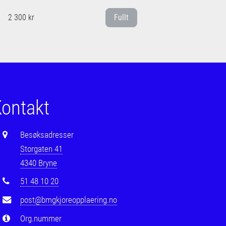
2 300 kr
Fullt
ontakt
Besøksadresser
Storgaten 41
4340 Bryne
51 48 10 20
post@bmgkjoreopplaering.no
Org.nummer