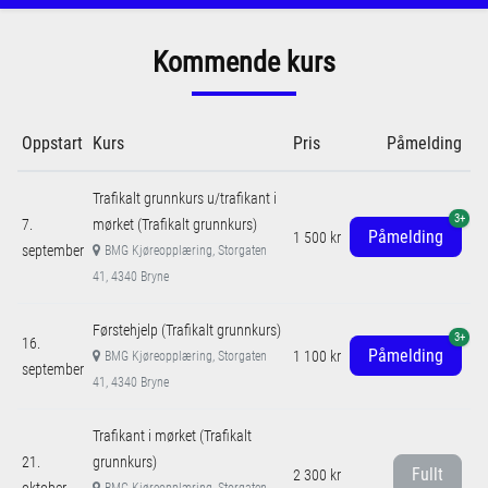
Kommende kurs
Oppstart
Kurs
Pris
Påmelding
Trafikalt grunnkurs u/trafikant i
3+
7.
mørket (Trafikalt grunnkurs)
Påmelding
1 500 kr
september
BMG Kjøreopplæring, Storgaten
41, 4340 Bryne
Førstehjelp (Trafikalt grunnkurs)
3+
16.
Påmelding
1 100 kr
BMG Kjøreopplæring, Storgaten
september
41, 4340 Bryne
Trafikant i mørket (Trafikalt
21.
grunnkurs)
Fullt
2 300 kr
oktober
BMG Kjøreopplæring, Storgaten