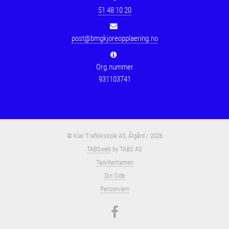
51 48 10 20
post@bmgkjoreopplaering.no
Org.nummer
931103741
© Klar Trafikkskole AS, Ålgård / 2026
TABSweb
by TABS AS
Teoritentamen
Din Side
Personvern