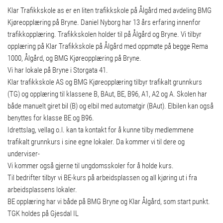
Klar Trafikkskole as er en liten trafikkskole på Ålgård med avdeling BMG
Kjøreopplæring på Bryne. Daniel Nyborg har 13 års erfaring innenfor
trafikkopplæring. Trafikkskolen holder til på Ålgård og Bryne. Vi tilbyr
opplæring på Klar Trafikkskole på Ålgård med oppmøte på begge Rema
1000, Ålgård, og BMG Kjøreopplæring på Bryne.
Vi har lokale på Bryne i Storgata 41.
Klar trafikkskole AS og BMG Kjøreopplæring tilbyr trafikalt grunnkurs
(TG) og opplæring til klassene B, BAut, BE, B96, A1, A2 og A. Skolen har
både manuelt giret bil (B) og elbil med automatgir (BAut). Elbilen kan også
benyttes for klasse BE og B96.
Idrettslag, vellag o.l. kan ta kontakt for å kunne tilby medlemmene
trafikalt grunnkurs i sine egne lokaler. Da kommer vi til dere og
underviser-
Vi kommer også gjerne til ungdomsskoler for å holde kurs.
Til bedrifter tilbyr vi BE-kurs på arbeidsplassen og all kjøring ut i fra
arbeidsplassens lokaler.
BE opplæring har vi både på BMG Bryne og Klar Ålgård, som start punkt.
TGK holdes på Gjesdal IL