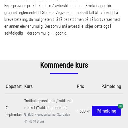
Førerprøvens praktiske del må avbestilles senest 3 virkedager før
grunnet reglementet til Statens Vegvesen. I motsatt fall blir vi nødt til å
kreve betaling, da muligheten til å få besatt timen på så kort varsel med
en annen elev er umulig. Dersom vi må avbestille, skjer dette også
selvfølgelig – dersom mulig – i god tid.
Kommende kurs
Oppstart
Kurs
Pris
Påmelding
Trafikalt grunnkurs u/trafikant i
3+
7.
mørket (Trafikalt grunnkurs)
Påmelding
1 500 kr
september
BMG Kjøreopplæring, Storgaten
41, 4340 Bryne