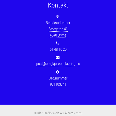
Kontakt
Besøksadresser
Storgaten 41
4340 Bryne
51 48 10 20
post@bmgkjoreopplaering.no
Org.nummer
931103741
© Klar Trafikkskole AS, Ålgård / 2026