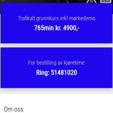
Trafikalt grunnkurs inkl mørkedemo
765min kr. 4900,-
For bestilling av kjøretime:
Ring: 51481020
Om oss