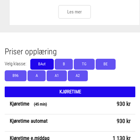
Les mer
Priser opplæring
Velg klasse:
BAut
B
TG
BE
B96
A
A1
A2
KJØRETIME
Kjøretime
930 kr
(45 min)
Kjøretime automat
930 kr
Kjøretime e.middag
1 130 kr