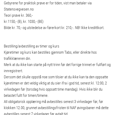
Gebyrene for praktisk prøve er for tiden, vist man betaler via
Statensvegvesen.no
Teori prøve kr. 360,-
kr.1150,- (B), kr. 1030,- (BE)
Bilde kr. 70,- og utstedelse av førerkort kr. 210,-. NB! Ikke kredittkort.
Bestilling/avbestilling av timer og kurs
Kjøretimer og kurs kan bestilles gjennom Tabs, eller direkte hos
trafikklæreren din.
Merk at du ikke kan starte på nytt trinn før det forrige trinnet er fullført og
innregistrert.
Dersom det skulle oppstå noe som tilsier at du ikke kan ta den oppsatte
kjøretimen er det veldig viktig at du sier ifra i god tid, senest kl. 12:00, 2
virkedagen før (torsdag hvis oppsatt time mandag). Hvis ikke blir du
belastet fullt for timen/timene.
All obligatorisk opplæring må avbestilles senest 3 virkedager før, før
klokken 12.00, grunnet avbestillingsfristen til NAF øvingsbaner må dette
avbestilles senest 7 virkedager før avtalt tid.