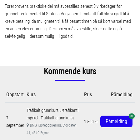
Førerprøvens praktiske del må avbestilles senest 3 virkedager før
grunnet reglementet til Statens Vegvesen. I motsatt fall blir vi nødt til å
kreve betaling, da muligheten til å få besatt timen på så kort varsel med
en annen elev er umulig. Dersom vi må avbestille, skjer dette også
selvfølgelig – dersom mulig – i god tid.
Kommende kurs
Oppstart
Kurs
Pris
Påmelding
Trafikalt grunnkurs u/trafikant i
3+
7.
mørket (Trafikalt grunnkurs)
Påmelding
1 500 kr
september
BMG Kjøreopplæring, Storgaten
41, 4340 Bryne