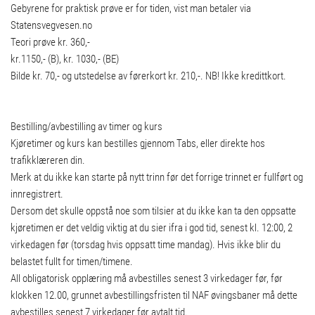
Gebyrene for praktisk prøve er for tiden, vist man betaler via
Statensvegvesen.no
Teori prøve kr. 360,-
kr.1150,- (B), kr. 1030,- (BE)
Bilde kr. 70,- og utstedelse av førerkort kr. 210,-. NB! Ikke kredittkort.
Bestilling/avbestilling av timer og kurs
Kjøretimer og kurs kan bestilles gjennom Tabs, eller direkte hos
trafikklæreren din.
Merk at du ikke kan starte på nytt trinn før det forrige trinnet er fullført og
innregistrert.
Dersom det skulle oppstå noe som tilsier at du ikke kan ta den oppsatte
kjøretimen er det veldig viktig at du sier ifra i god tid, senest kl. 12:00, 2
virkedagen før (torsdag hvis oppsatt time mandag). Hvis ikke blir du
belastet fullt for timen/timene.
All obligatorisk opplæring må avbestilles senest 3 virkedager før, før
klokken 12.00, grunnet avbestillingsfristen til NAF øvingsbaner må dette
avbestilles senest 7 virkedager før avtalt tid.