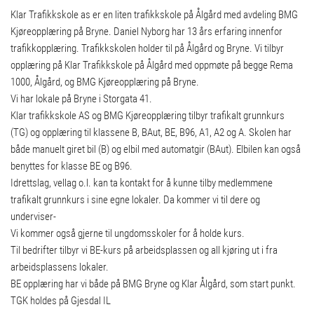
Klar Trafikkskole as er en liten trafikkskole på Ålgård med avdeling BMG
Kjøreopplæring på Bryne. Daniel Nyborg har 13 års erfaring innenfor
trafikkopplæring. Trafikkskolen holder til på Ålgård og Bryne. Vi tilbyr
opplæring på Klar Trafikkskole på Ålgård med oppmøte på begge Rema
1000, Ålgård, og BMG Kjøreopplæring på Bryne.
Vi har lokale på Bryne i Storgata 41.
Klar trafikkskole AS og BMG Kjøreopplæring tilbyr trafikalt grunnkurs
(TG) og opplæring til klassene B, BAut, BE, B96, A1, A2 og A. Skolen har
både manuelt giret bil (B) og elbil med automatgir (BAut). Elbilen kan også
benyttes for klasse BE og B96.
Idrettslag, vellag o.l. kan ta kontakt for å kunne tilby medlemmene
trafikalt grunnkurs i sine egne lokaler. Da kommer vi til dere og
underviser-
Vi kommer også gjerne til ungdomsskoler for å holde kurs.
Til bedrifter tilbyr vi BE-kurs på arbeidsplassen og all kjøring ut i fra
arbeidsplassens lokaler.
BE opplæring har vi både på BMG Bryne og Klar Ålgård, som start punkt.
TGK holdes på Gjesdal IL