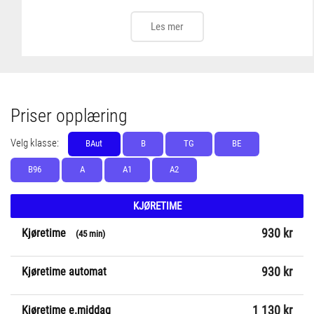
Les mer
Priser opplæring
Velg klasse:
BAut
B
TG
BE
B96
A
A1
A2
KJØRETIME
Kjøretime
930 kr
(45 min)
Kjøretime automat
930 kr
Kjøretime e.middag
1 130 kr