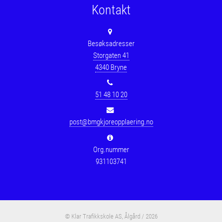
Kontakt
Besøksadresser
Storgaten 41
4340 Bryne
51 48 10 20
post@bmgkjoreopplaering.no
Org.nummer
931103741
© Klar Trafikkskole AS, Ålgård / 2026