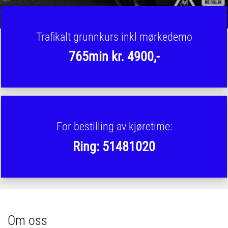
Trafikalt grunnkurs inkl mørkedemo
765min kr. 4900,-
For bestilling av kjøretime:
Ring: 51481020
Om oss